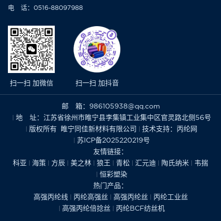
电 话：0516-88097988
扫一扫 加微信
扫一扫 加抖音
邮 箱：986105938@qq.com
地 址：江苏省徐州市睢宁县李集镇工业集中区官灵路北侧56号
版权所有 睢宁同佳新材料有限公司
技术支持：
丙纶网
苏ICP备2025220219号
友情链接：
科亚
海策
方辰
美之林
狼王
青松
汇元迪
陶氏纳米
韦揣
恒彩塑染
热门产品：
高强丙纶线
丙纶高强丝
高强丙纶丝
丙纶工业丝
高强丙纶倍捻丝
丙纶BCF纺丝机