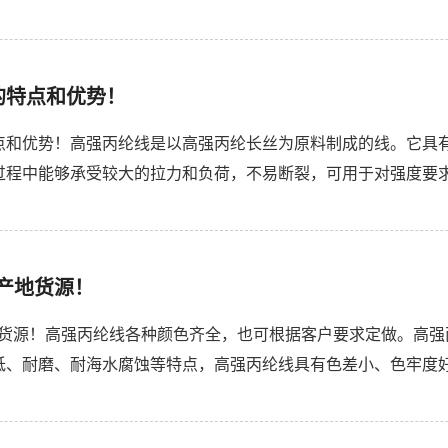
受高强度的拉伸和抗压作用，适用于需要高强度材料的各种应用领
的特点和优势！
点和优势！高强丙纶线是以高强丙纶长丝为原料制成的线。它具
过程中能够承受较大的拉力和负荷，不易断裂，可用于对强度要
情况下，高强丙纶线仍能保持较好的性能，不易磨损，因此适用于
产地货源！
地货源！高强丙纶线各种颜色齐全，也可根据客户要求定做。高
低、耐磨、耐海水腐蚀等特点，高强丙纶线具有色差小、色牢度
、工业吊带、工业用布、缆绳、集装袋、抗裂工程纤维、高压消防