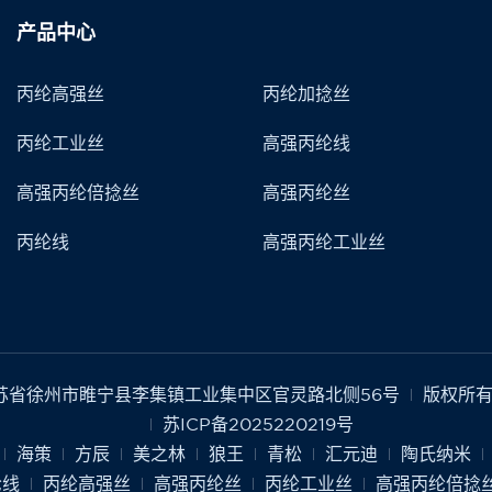
产品中心
丙纶高强丝
丙纶加捻丝
丙纶工业丝
高强丙纶线
高强丙纶倍捻丝
高强丙纶丝
丙纶线
高强丙纶工业丝
苏省徐州市睢宁县李集镇工业集中区官灵路北侧56号
版权所有
苏ICP备2025220219号
海策
方辰
美之林
狼王
青松
汇元迪
陶氏纳米
纶线
丙纶高强丝
高强丙纶丝
丙纶工业丝
高强丙纶倍捻