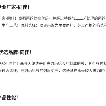
专业厂家-同佳！
厂家-同佳！高强丙纶倍捻丝是一种经过特殊加工工艺处理的丙
：生产工艺：原料选择：以聚丙烯为主要原料，经过严格的筛选
度高等特点，为生产高强丙纶丝提供了良好的基础。纺丝过程：采
优选品牌-同佳！
选品牌-同佳！高强丙纶线是用高强丙纶长丝制成的线，具有多种
普通丙纶线，高强丙纶线的强度更高，这使其在承受较大拉力时
纶线能发挥很好的作用。抗老化：具有良好的抗老化性能，能在长
产品性能！