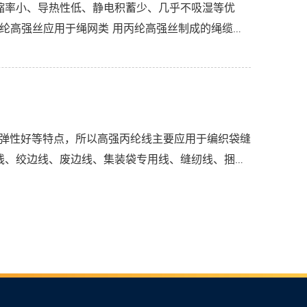
缩率小、导热性低、静电积蓄少、几乎不吸湿等优
纶高强丝应用于绳网类 用丙纶高强丝制成的绳缆以
、弹性好等特点，所以高强丙纶线主要应用于编织袋缝
线、绞边线、废边线、集装袋专用线、缝纫线、捆钞
...