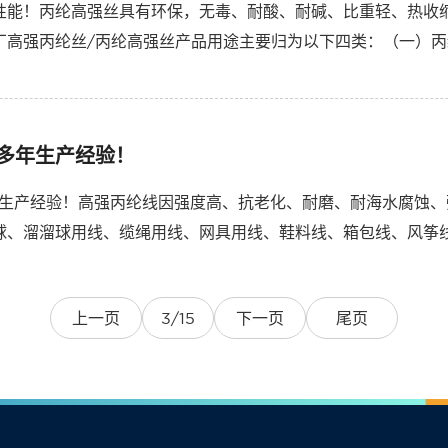
性能！丙纶高强丝具有环保，无毒、耐酸、耐碱、比重轻、热收
厂高强丙纶丝/丙纶高强丝产品用途主要归为以下四类：（一）丙
渔业、体育活动用网，其断裂强度高、耐磨、耐腐蚀、质...
佳多年生产经验！
年生产经验！高强丙纶线因强度高、抗老化、耐磨、耐海水腐蚀
球、溜溜球用线、缆绳用线、网具用线、鞋料线、箱包线、风筝
工程线、织带线、玩具线、伞绳线、光电缆绕扎线、渔网线等行业
上一页
3/15
下一页
尾页