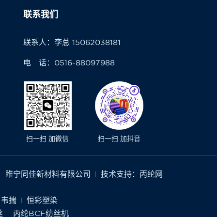
联系我们
联系人：李总 15062038181
电 话：0516-88097988
扫一扫 加微信
扫一扫 加抖音
 睢宁同佳新材料有限公司
技术支持：
丙纶网
韦揣
恒彩塑染
丝
丙纶BCF纺丝机