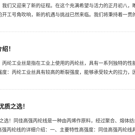
，我们又迎来了新的征程。在这个充满希望与活力的正月初八，
的开工号角吹响，新的机遇与挑战已然来临。我们将秉持着一贯
新设备，提升工厂的核心竞争力。在市场拓展方面，我们也将加大
介绍！
！丙纶工业丝是指在工业上使用的丙纶丝，具有一系列独特的性
强度：丙纶工业丝具有较高的断裂强度，能够承受较大的拉力，
长率较低，这使得它在某些需要保持尺寸稳定性的应用中具有优势
优质之选！
质之选！同佳高强丙纶线是一种由丙烯作原料，经过聚合、熔体
高强丙纶线的详细介绍：一、主要特性高强度：同佳高强丙纶线