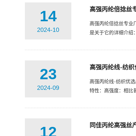
高强丙纶倍捻丝
14
高强丙纶倍捻丝专业
2024-10
是关于它的详细介绍
子质量分布较窄、结晶
高强丙纶线-纺织
23
高强丙纶线-纺织优
2024-09
特性：高强度：相比
吊装、牵引等，高强丙
同佳丙纶高强丝
12