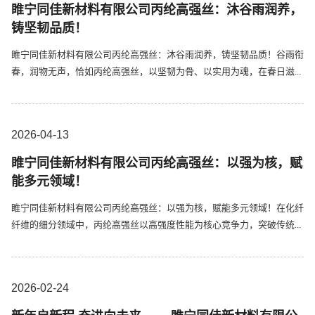
睢宁同佳新材料有限公司丙纶高强丝：沐谷雨润养，
铸坚韧品质！
睢宁同佳新材料有限公司丙纶高强丝：沐谷雨润养，铸坚韧品质！谷雨衔
春，润物无声，恰如丙纶高强丝，以坚韧为骨、以实用为魂，在春日滋养
中彰显品质力量。作为兼具强度与实用性的纤维原料，丙纶高强丝借谷雨
滋养万物的生机，将自然韵律与产品性能相融，适配多领域应用，用稳定
品质诠释纤维价值。丙纶高强丝承袭丙纶材质的天然优势，又经特殊工
2026-04
13
艺...
睢宁同佳新材料有限公司丙纶高强丝：以强为核，赋
能多元领域！
睢宁同佳新材料有限公司丙纶高强丝：以强为核，赋能多元领域！在化纤
纤维的细分领域中，丙纶高强丝以高强度性能为核心竞争力，突破传统丙
纶的性能瓶颈，兼具轻质、耐用、环保等多重优势，广泛应用于工业、民
生等多个场景，用稳定可靠的品质，成为支撑各类产品高效应用的核心材
料。丙纶高强丝通过精准的工艺改性与优化，实现了强度与韧性的双重
2026-02
24
提...