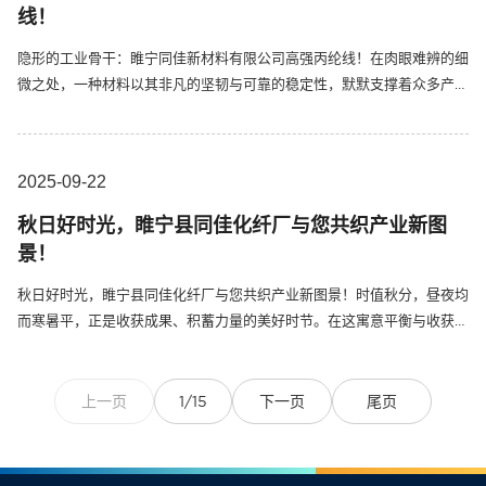
线！
隐形的工业骨干：睢宁同佳新材料有限公司高强丙纶线！在肉眼难辨的细
微之处，一种材料以其非凡的坚韧与可靠的稳定性，默默支撑着众多产业
的运转。这便是高强丙纶线——一种由聚丙烯纤维制成，看似普通却拥有
卓越性能的合成纱线。它集轻质、高强度、优异的耐化学腐蚀性和抗霉变
能力于一身，在水下环境也能保持长久稳定，是现代工业中不可或缺的
2025-09
22
“...
秋日好时光，睢宁县同佳化纤厂与您共织产业新图
景！
秋日好时光，睢宁县同佳化纤厂与您共织产业新图景！时值秋分，昼夜均
而寒暑平，正是收获成果、积蓄力量的美好时节。在这寓意平衡与收获的
季节里，睢宁县同佳化纤厂凭借多年的生产经验和扎实的技术功底，为工
业领域提供着可靠的材料支持。作为一家专注于工业纤维生产的企业，睢
宁县同佳化纤厂长期致力于丙纶工业丝的研发与制造。丙纶工业丝作为
上一页
1/15
下一页
尾页
一...