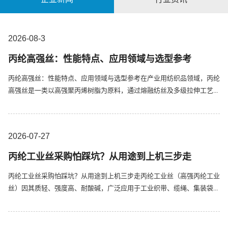
2026-08
3
丙纶高强丝：性能特点、应用领域与选型参考
丙纶高强丝：性能特点、应用领域与选型参考在产业用纺织品领域，丙纶
高强丝是一类以高强聚丙烯树脂为原料，通过熔融纺丝及多级拉伸工艺制
备的高性能纤维材料。其核心价值在于以相对较低的材料密度实现较高的
比强度，在轻量化需求明确的工业场景中提供了具有实用价值的技术方
案。材料性能的基本参数丙纶高强丝的力学性能由其取向度和结晶度决
2026-07
27
定。...
丙纶工业丝采购怕踩坑？从用途到上机三步走
丙纶工业丝采购怕踩坑？从用途到上机三步走丙纶工业丝（高强丙纶工业
丝）因其质轻、强度高、耐酸碱，广泛应用于工业织带、缆绳、集装袋、
滤布、土工布等领域。面对不同规格、不同强度的产品，如何快速找到适
合您用途的规格？下面用三个步骤帮您理清采购思路。第一步：明确用
途，确定规格不同产品对工业丝的性能要求差异明显，先定用途再选规