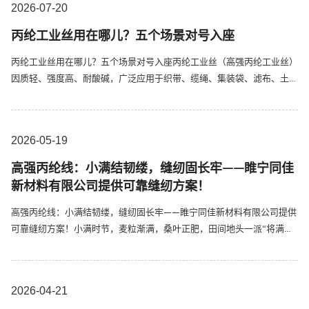
2026-07
20
格，...
丙纶工业丝用在哪儿？五个场景对号入座
丙纶工业丝用在哪儿？五个场景对号入座丙纶工业丝（高强丙纶工业丝）
因质轻、强度高、耐酸碱，广泛应用于织带、缆绳、集装袋、滤布、土工
布等领域。不同终端产品对工业丝的强度、伸长率、表面光洁度等要求各
有侧重。下面按常见应用场景帮您对号入座。场景一：工业织带与安全带
这类产品要求纱线表面光滑、强度均匀、耐磨性好，同时具备一定的柔
2026-05
19
软...
高强丙纶线：小满结韧缕，缝纫固长牢——睢宁同佳
新材料有限公司提供可靠缝纫方案！
高强丙纶线：小满结韧缕，缝纫固长牢——睢宁同佳新材料有限公司提供
可靠缝纫方案！小满时节，麦粒渐满，桑叶正肥，田间地头一派“将满未
满”的蓄力景象。此时缝制农用物资、捆扎丰收作物，正需要结实耐用的
缝纫线材。睢宁同佳新材料有限公司生产的高强丙纶线，为工业包装、农
业捆扎、集装袋缝制等领域提供性能稳定的连接材料。高强丙纶线以优
2026-04
21
质...