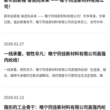
新年启新程 奋进向未来 —— 睢宁同佳新材料有限公
司！
新年启新程 奋进向未来 —— 睢宁同佳新材料有限公司！岁序常易，华章
日新。值此新春佳节，睢宁同佳新材料有限公司向全体员工、合作伙伴及
各界朋友，致以诚挚的祝福与衷心的感谢！新岁启封，万象更新，我们以
新年新气象为序，以努力奋进为笔，共赴新程、共谱新篇。过去一年，同
佳新材料深耕高强丙纶丝、丙纶工业丝、倍捻丝等核心领域，坚守品...
2026-01
27
一线承重，韧性非凡：睢宁同佳新材料有限公司高强
丙纶线！
一线承重，韧性非凡：睢宁同佳新材料有限公司高强丙纶线！在连接、缝
合、捆绑与承载的无数关键瞬间，线的强度与可靠性往往决定成败。睢宁
同佳新材料有限公司，专注于聚丙烯纤维领域的深度开发，凭借先进的生
产工艺与严格的质量控制，打造出性能卓越的高强丙纶线，以非凡的韧性
为各行各业提供值得信赖的连接力量。核心优势：轻韧合一，持久可靠
2026-01
12
同...
​隐形的工业骨干：睢宁同佳新材料有限公司高强丙纶