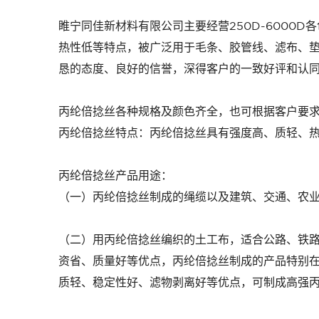
睢宁同佳新材料有限公司
主要经营250D-6000D
热性低等特点，被广泛用于毛条、胶管线、滤布、
恳的态度、良好的信誉，深得客户的一致好评和认
丙纶倍捻丝
各种规格及颜色齐全，也可根据客户要
丙纶倍捻丝
特点：
丙纶倍捻丝
具有强度高、质轻、
丙纶倍捻丝
产品用途：
（一）
丙纶倍捻丝
制成的绳缆以及建筑、交通、农
（二）用
丙纶倍捻丝
编织的土工布，适合公路、铁
资省、质量好等优点，丙纶倍捻丝制成的产品特别
质轻、稳定性好、滤物剥离好等优点，可制成高强