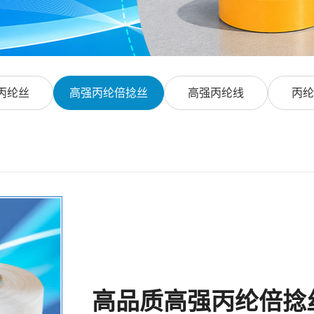
丙纶丝
高强丙纶倍捻丝
高强丙纶线
丙纶
高品质高强丙纶倍捻