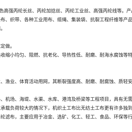
各色
高强丙纶长丝
、
丙纶加捻丝
、
丙纶工业丝
、
高强丙纶线
等。产
垫布、织带、各种工业用布、缆绳、集装袋、抗裂工程纤维等产
同。
求定做。
热收缩小均匀、阻燃、抗老化、导热性低、耐磨、耐海水腐蚀等
业、渔业、体育活动用网，其断裂强度高、耐磨、耐腐蚀、质轻
路、机场、海堤、水渠、水库、港湾及桥梁等工程项目，具有无
在承载负荷较大的情况下，机织土工布比无纺土工布更有许多独
丙纶滤布，主要应用于冶金、选矿、化工、轻工、食品、环保等