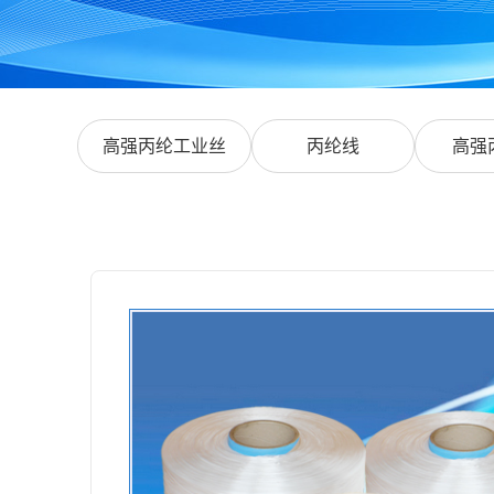
高强丙纶工业丝
丙纶线
高强