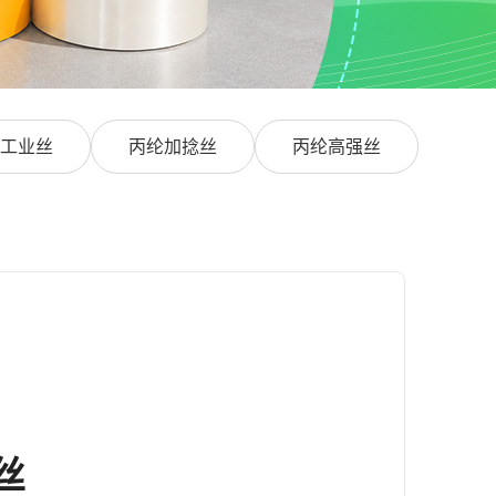
工业丝
丙纶加捻丝
丙纶高强丝
丝