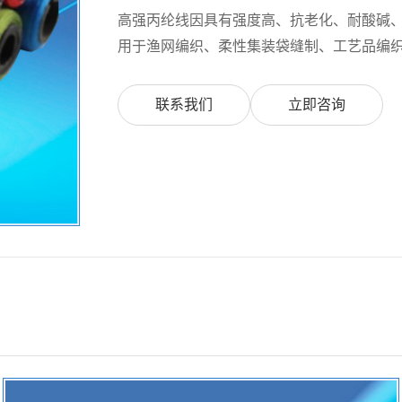
高强丙纶线因具有强度高、抗老化、耐酸碱
用于渔网编织、柔性集装袋缝制、工艺品编
联系我们
立即咨询