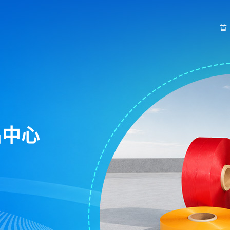
首
品中心